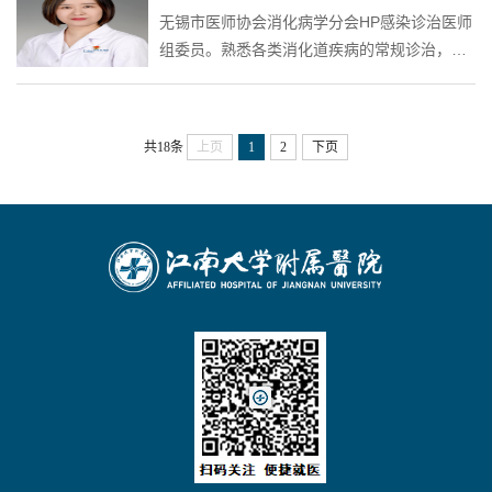
会消化系统专业委员会委员；江苏省抗癌协会
无锡市医师协会消化病学分会HP感染诊治医师
编 3 部，参编 3 部，发表学术论文近 40 ...
肿瘤内镜专业委员会 委员及学术秘书；江苏省
组委员。熟悉各类消化道疾病的常规诊治，尤
抗癌协会神经内分泌肿瘤专业委员会 委员；无
其是胃食管反流病及消化性溃疡。能熟练开展
锡市医学会内镜分会胆胰内镜学组 副组长；无
胃肠道息肉的内镜下诊治，对消化道肿瘤的早
锡市中西医结合学会消化系统专业委员会 副主
诊早治有一定经验
任委员；无锡市中医药学会 第九届理...
共18条
上页
1
2
下页