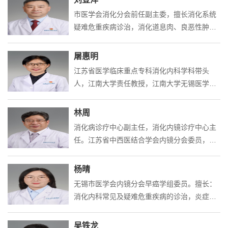
分会第九届委员会继续教育协作组成员；中国
市医学会消化分会前任副主委，擅长消化系统
中医药研究促进会董建华院士学术传承创新分
疑难危重疾病诊治，消化道息肉、良恶性肿
会常务委员；江苏省中西医结合学会消化系统
瘤、癌前病变的微创治疗及消化道出血的综合
专业委员会副主任委员、江苏省医师协会第四
诊治。获厅、市级科技进步奖三等奖各一项
屠惠明
届内科分会常委、江苏省老年医学学会消化及
江苏省医学临床重点专科消化内科学科带头
消化内镜分会副主任委员、江苏省医学会...
人，江南大学责任教授，江南大学无锡医学院
《诊断学》教研室首任主任，全国普通高等院
校五年制临床医学专业“十三五”、“十四五”国家
林周
级规划教材《内科学》副主编，国家消化道早
消化病诊疗中心副主任，消化内镜诊疗中心主
癌防治中心联盟常务理事，国家消化病研究中
任。江苏省中西医结合学会内镜分会委员，江
心早期胃癌筛查研究协作中心专家组成员，中
苏省医学会第七届内镜学分会食管胃底曲张静
国医师协会内镜医师分会消化内镜人工智能专
脉出血学组副组长，江苏省医学会第七届内镜
杨晴
委会委员，江苏省医学会第十一届消化病学专
学分会外科与NOTES协作组委员，无锡市医学
无锡市医学会内镜分会早癌学组委员。擅长：
委会常委，江苏省医学会第十届消化...
会消化内镜专业委员会副主任委员。擅长：.擅
消化内科常见及疑难危重疾病的诊治，炎症性
长胃癌、结直肠癌腹腔镜根治手术；早期胃
肠病的治疗，尤其擅长消化道早癌的内镜下诊
癌、结直肠癌内镜诊断及镜下微创治疗胆道结
治，肝硬化的内镜下治疗
吴铁龙