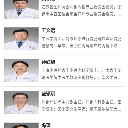
石的内镜治疗（各类内镜胆道取石；擅长胃
江苏省医师协会消化内镜专业委员会委员，无
镜、结肠镜、十二指肠镜、胆道镜、超声内
锡市中西医结合学会肝病专业委员会委员，无
镜...
锡市医学会内镜分会青年学组秘书。擅长胆总
管结石、胆管良恶性狭窄、梗阻性黄疸等胆胰
王文远
内镜诊治技术和消化道早癌内镜下治疗技术。
中医学博士，能够熟练进行胃肠镜检查及胃肠
发表SCI及中文核心期间论文十余篇
道息肉、早癌、出血性内痔等疾病内镜下治
疗，擅长萎缩性胃炎、幽门螺旋杆菌感染、消
化系统肿瘤、炎症性肠病、胃肠功能紊乱、中
孙红旭
医脾胃病、中医体质辨识等疾病的中西医结合
上海中医药大学中医内科学博士。江南大学无
治疗
锡医学院中医学教研室副教授，江南大学医院
院长。从事中医教学与临床工作20年，曾承担
《中医内科学》、《中西医结合方法学》、
盛颖玥
《中医全息诊疗学》等本科生课程和《中医内
消化病诊疗中心副主任、消化内科副主任。医
科学研究进展》等研究生课程的讲授；主持及
学博士；硕士研究生导师；德国维尔兹堡大学
参与国家自然基金、省基金、省中医药管理局
附属医院访问学者；中华医学会消化内镜学分
课题10余项，参与获得市级科学进步二等奖，
会显微内镜协作组成员；江苏省中西医结合学
冯琛
省级中医药科技三等奖。主编著作 1 部、副主